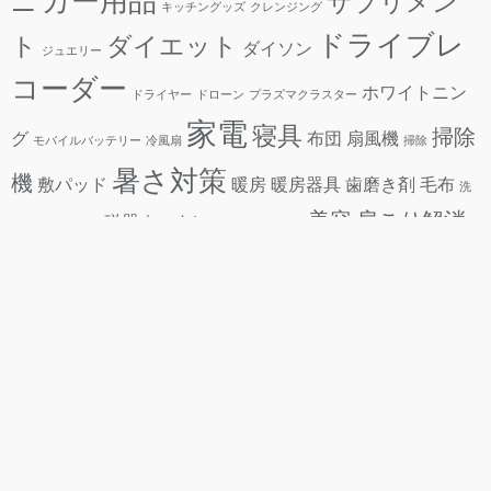
カー用品
ニ
サプリメン
キッチングッズ
クレンジング
ドライブレ
ト
ダイエット
ダイソン
ジュエリー
コーダー
ホワイトニン
ドライヤー
ドローン
プラズマクラスター
家電
寝具
掃除
グ
布団
扇風機
モバイルバッテリー
冷風扇
掃除
暑さ対策
機
敷パッド
暖房
暖房器具
歯磨き剤
毛布
洗
美容
肩こり解消
磁器ネックレス
車スプレー
滋養
紫外線治療器
育毛剤
グッズ
虫対策
電動歯ブラシ
衣類乾燥機
酵素
除湿機
食品
電子タバコ