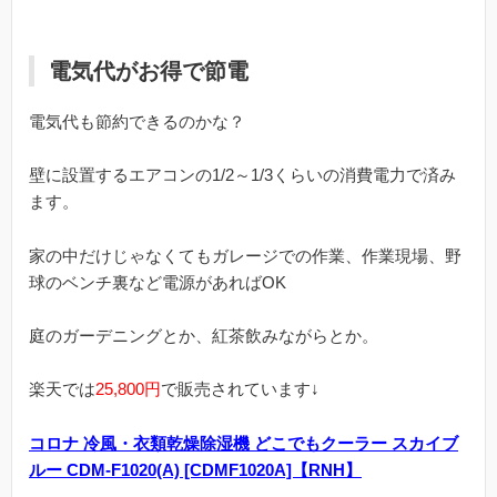
電気代がお得で節電
電気代も節約できるのかな？
壁に設置するエアコンの1/2～1/3くらいの消費電力で済み
ます。
家の中だけじゃなくてもガレージでの作業、作業現場、野
球のベンチ裏など電源があればOK
庭のガーデニングとか、紅茶飲みながらとか。
楽天では
25,800円
で販売されています↓
コロナ 冷風・衣類乾燥除湿機 どこでもクーラー スカイブ
ルー CDM-F1020(A) [CDMF1020A]【RNH】