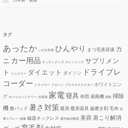
タグ
あったか
ひんやり
カ
まつ毛美容液
いびき対策
カー用品
ニ
サプリメン
キッチングッズ
クレンジング
ドライブレ
ト
ダイエット
ダイソン
ジュエリー
コーダー
ホワイトニン
ドライヤー
ドローン
プラズマクラスター
家電
寝具
掃除
グ
布団
扇風機
モバイルバッテリー
冷風扇
掃除
暑さ対策
機
敷パッド
暖房
暖房器具
歯磨き剤
毛布
洗
美容
肩こり解消
磁器ネックレス
車スプレー
滋養
紫外線治療器
育毛剤