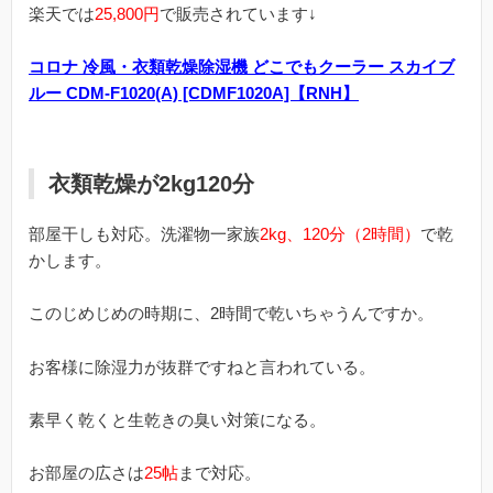
楽天では
25,800円
で販売されています↓
コロナ 冷風・衣類乾燥除湿機 どこでもクーラー スカイブ
ルー CDM-F1020(A) [CDMF1020A]【RNH】
衣類乾燥が2kg120分
部屋干しも対応。洗濯物一家族
2kg、120分（2時間）
で乾
かします。
このじめじめの時期に、2時間で乾いちゃうんですか。
お客様に除湿力が抜群ですねと言われている。
素早く乾くと生乾きの臭い対策になる。
お部屋の広さは
25帖
まで対応。